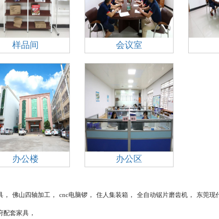
样品间
会议室
办公楼
办公区
，
，
，
，
，
具
佛山四轴加工
cnc电脑锣
住人集装箱
全自动锯片磨齿机
东莞现
，
府配套家具