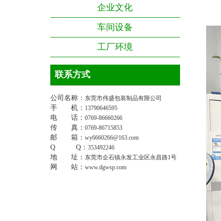
企业文化
车间设备
工厂环境
联系方式
公司名称：
东莞市伟盛包装制品有限公司
手 机：
13790646595
电 话：
0769-86660266
传 真：
0769-86715853
邮 箱：
wy6660266@163.com
Q Q：
353492246
地 址：
东莞市企石镇永发工业区永昌路1号
网 站：
www.dgwsp.com